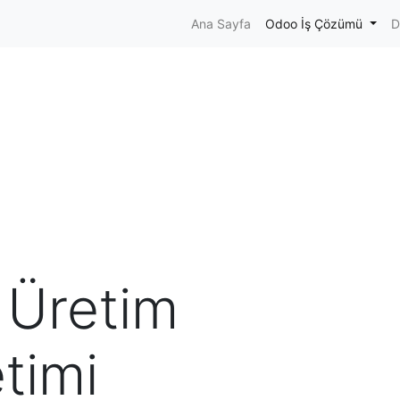
Ana Sayfa
Odoo İş Çözümü
D
 Üretim
timi