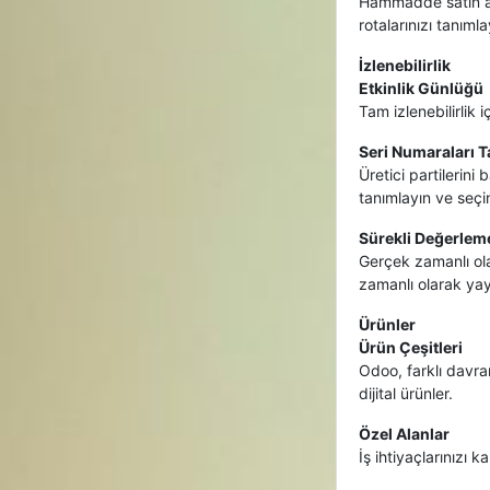
Hammadde satın alı
rotalarınızı tanımla
İzlenebilirlik
Etkinlik Günlüğü
Tam izlenebilirlik 
Seri Numaraları T
Üretici partilerini
tanımlayın ve seçin 
Sürekli Değerlem
Gerçek zamanlı ol
zamanlı olarak yay
Ürünler
Ürün Çeşitleri
Odoo, farklı davran
dijital ürünler.
Özel Alanlar
İş ihtiyaçlarınızı 