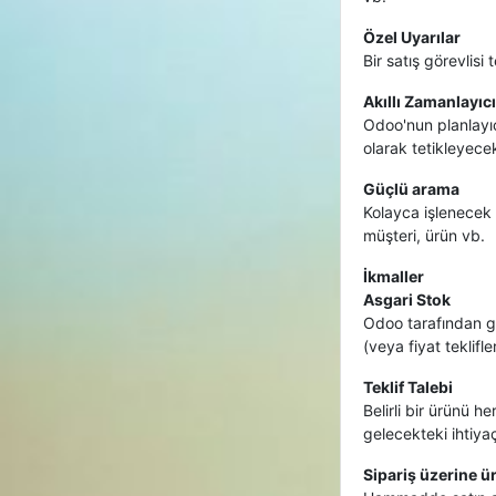
Özel Uyarılar
Bir satış görevlisi
Akıllı Zamanlayıcı
Odoo'nun planlayıc
olarak tetikleyecek
Güçlü arama
Kolayca işlenecek 
müşteri, ürün vb.
İkmaller
Asgari Stok
Odoo tarafından gel
(veya fiyat teklifle
Teklif Talebi
Belirli bir ürünü h
gelecekteki ihtiyaçl
Sipariş üzerine ü