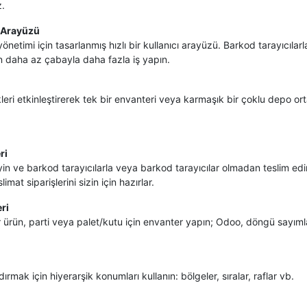
z.
 Arayüzü
netimi için tasarlanmış hızlı bir kullanıcı arayüzü. Barkod tarayıcıla
n daha az çabayla daha fazla iş yapın.
kleri etkinleştirerek tek bir envanteri veya karmaşık bir çoklu depo or
ri
eyin ve barkod tarayıcılarla veya barkod tarayıcılar olmadan teslim ed
mat siparişlerini sizin için hazırlar.
ri
bir ürün, parti veya palet/kutu için envanter yapın; Odoo, döngü sayımlar
mak için hiyerarşik konumları kullanın: bölgeler, sıralar, raflar vb.