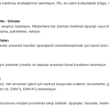
ldırma stratejilerinizi tanımlayın; fifo, en yakın kullanılabilir bölge, l
tle - Gönder
 akışınızı tasarlayın. Müşterilere tek adımda (teslimat siparişi) veya 
plama, paketleme, nakliye.
taları
lar arasında transfer siparişlerini otomatikleştirmek için kendi ürün r
ynı sistemle yönetin ve depolar arasında ikmal kurallarını tanımlayın.
r
üz. Her envanter işlemi için barkod tarayıcıları kullanın: envanterler, 
eri vb. EAN13, EAN14'ü destekleyin.
durumunu müşteri portalında takip edebilir: siparişler, faturalar, tesli