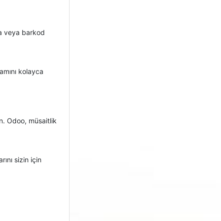
rla veya barkod
tamını kolayca
in. Odoo, müsaitlik
ını sizin için