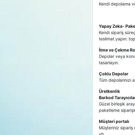
Kendi depolama ve ka
Yapay Zeka- Pake
Kendi sipariş süreç
teslimat yapın: to
İtme ve Çekme Ro
Depolar veya konum
tasarlayın.
Çoklu Depolar
Tüm depolarınızı a
Üretkenlik
Barkod Tarayıcıla
Güzel birleşik aray
paketleme siparişl
Müşteri portalı
Müşteriniz sipariş 
vb.