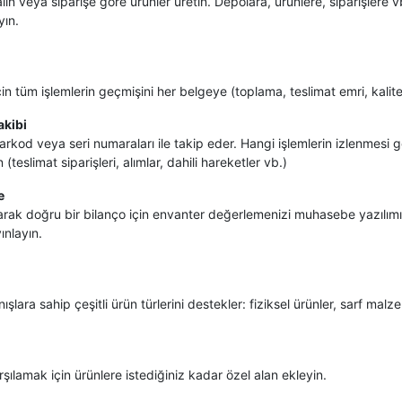
n veya siparişe göre ürünler üretin. Depolara, ürünlere, siparişlere v
yın.
için tüm işlemlerin geçmişini her belgeye (toplama, teslimat emri, kalite
akibi
 barkod veya seri numaraları ile takip eder. Hangi işlemlerin izlenmesi g
(teslimat siparişleri, alımlar, dahili hareketler vb.)
e
arak doğru bir bilanço için envanter değerlemenizi muhasebe yazılım
ınlayın.
ışlara sahip çeşitli ürün türlerini destekler: fiziksel ürünler, sarf malz
karşılamak için ürünlere istediğiniz kadar özel alan ekleyin.