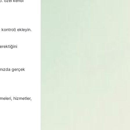
b. özel kendi
 kontrol) ekleyin.
erektiğini
ınızda gerçek
emeleri, hizmetler,