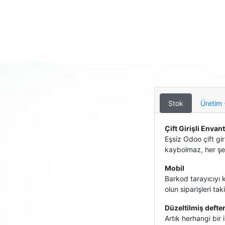
Stok
Üretim
Çift Girişli Envan
Eşsiz Odoo çift gir
kaybolmaz, her şey
Mobil
Barkod tarayıcıyı 
olun siparişleri tak
Düzeltilmiş defte
Artık herhangi bir 