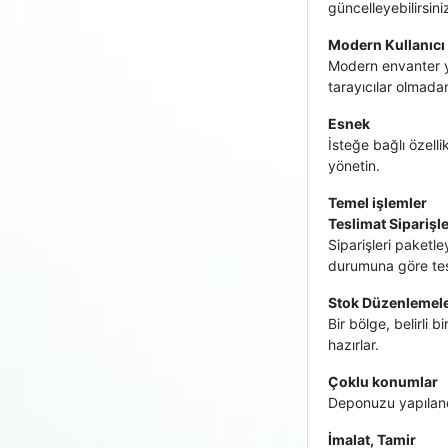
güncelleyebilirsini
Modern Kullanıcı
Modern envanter yö
tarayıcılar olmada
Esnek
İsteğe bağlı özelli
yönetin.
Temel işlemler
Teslimat Siparişle
Siparişleri paketl
durumuna göre tesli
Stok Düzenlemele
Bir bölge, belirli 
hazırlar.
Çoklu konumlar
Deponuzu yapılandır
İmalat, Tamir