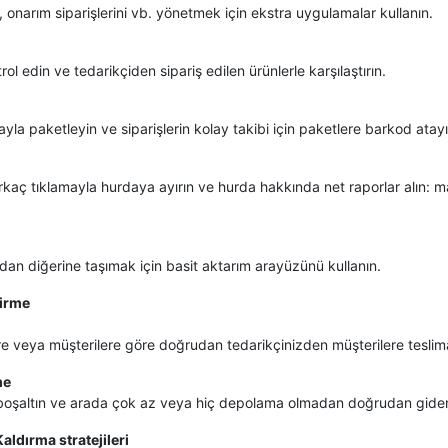
i, onarım siparişlerini vb. yönetmek için ekstra uygulamalar kullanın.
rol edin ve tedarikçiden sipariş edilen ürünlerle karşılaştırın.
ayla paketleyin ve siparişlerin kolay takibi için paketlere barkod atayı
rkaç tıklamayla hurdaya ayırın ve hurda hakkında net raporlar alın: mal
dan diğerine taşımak için basit aktarım arayüzünü kullanın.
irme
ere veya müşterilere göre doğrudan tedarikçinizden müşterilere teslim
me
oşaltın ve arada çok az veya hiç depolama olmadan doğrudan giden 
aldırma stratejileri