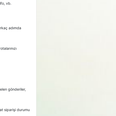
ifo, vb.
birkaç adımda
otalarınızı
gelen gönderiler,
mat siparişi durumu